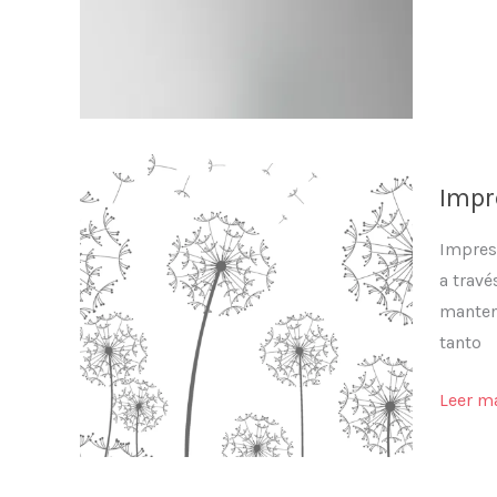
Impr
Impres
a travé
manteni
tanto
Impres
Leer m
Digital