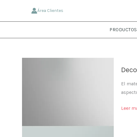
Ir
Área Clientes
al
contenido
PRODUCTOS
Deco
El mate
aspect
Decora
Leer m
Arenad